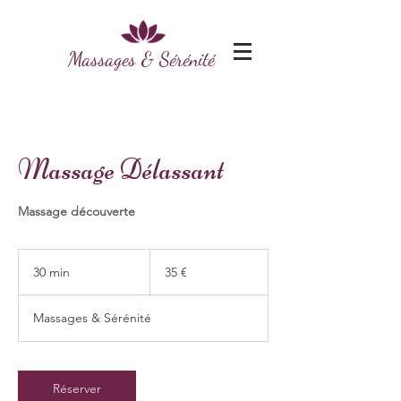
Massages & Sérénité
Massage Délassant
Massage découverte
35
euros
30 min
3
35 €
0
m
Massages & Sérénité
i
n
Réserver