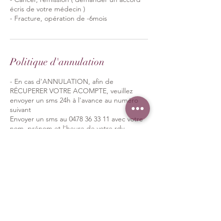
écris de votre médecin )​
- Fracture, opération de -6mois
Politique d'annulation
- En cas d'ANNULATION, afin de
RÉCUPERER VOTRE ACOMPTE, veuillez
envoyer un sms 24h à l'avance au numéro
suivant
Envoyer un sms au 0478 36 33 11 avec votre
nom, prénom et l'heure de votre rdv.
- En cas de non présentation, sans avoir
annulé 24h à l'avance, votre acompte ne
sera pas remboursé. Si vous aviez une carte
cadeau, celle-ci sera perdue.
- Empêchement/urgences de dernière
minute : Il est possible d'être confrontées à
des imprévus, je le comprends. c'est