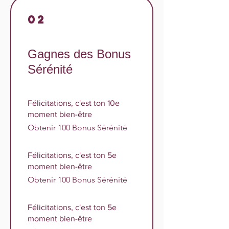
02
Gagnes des Bonus
Sérénité
Félicitations, c'est ton 10e
moment bien-être
Obtenir 100 Bonus Sérénité
Félicitations, c'est ton 5e
moment bien-être
Obtenir 100 Bonus Sérénité
Félicitations, c'est ton 5e
moment bien-être