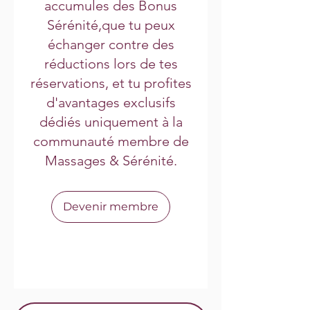
accumules des Bonus
Sérénité,que tu peux
échanger contre des
réductions lors de tes
réservations, et tu profites
d'avantages exclusifs
dédiés uniquement à la
communauté membre de
Massages & Sérénité.
Devenir membre