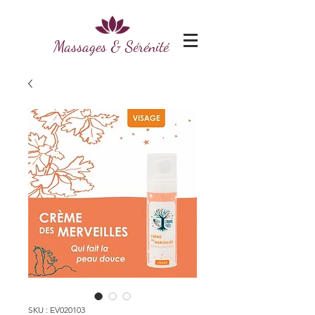
Massages & Sérénité
SKU : EV020103