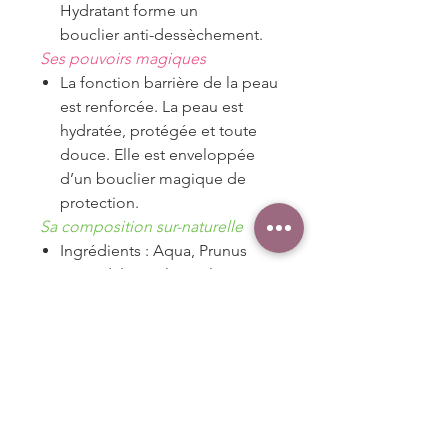
Hydratant forme un
bouclier anti-dessèchement.
Ses pouvoirs magiques
La fonction barrière de la peau
est renforcée. La peau est
hydratée, protégée et toute
douce. Elle est enveloppée
d’un bouclier magique de
protection.
Sa composition sur-naturelle
Ingrédients : Aqua, Prunus
Amygdalus Dulcis Oil*, C15-19
Alkane, Cetearyl Alcohol,
Coco Caprylate / Caprate,
Xylitylglucoside, Arachidyl
Alcohol, Anhydroxylitol,
Xylitol, Tocopherol, Helianthus
Annuus Seed Oil, Cetearyl
Glucoside, Behenyl Alcohol,