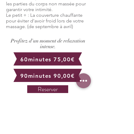
les parties du corps non massée pour
garantir votre intimité.
Le petit + : La couverture chauffante
pour éviter d'avoir froid lors de votre
massage. (de septembre à avril)
Profitez d'un moment de relaxation
intense.
60minutes 75,00€
90minutes 90,00€
Reserver
Massages relaxants